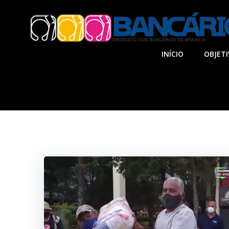
Pular
para
o
conteúdo
INÍCIO
OBJET