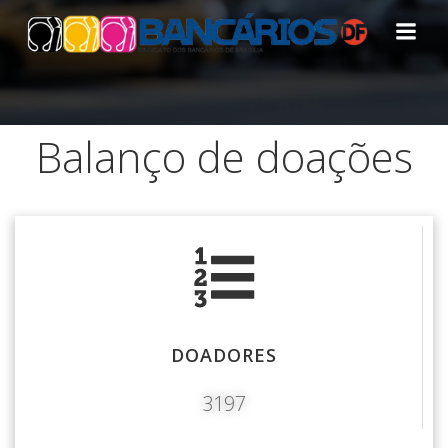
Pular
para
o
conteúdo
Balanço de doações
DOADORES
3197